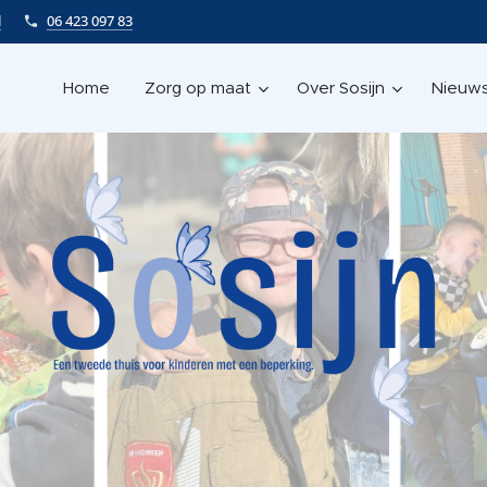
l
06 423 097 83
Home
Zorg op maat
Over Sosijn
Nieuw