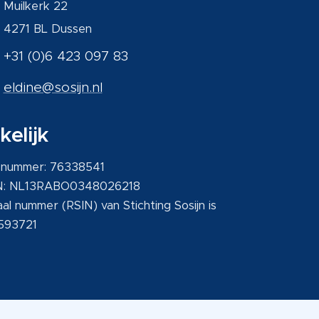
Muilkerk 22
4271 BL Dussen
+31 (0)6 423 097 83
eldine@sosijn.nl
kelijk
 nummer: 76338541
N: NL13RABO0348026218
aal nummer (RSIN) van Stichting Sosijn is
593721