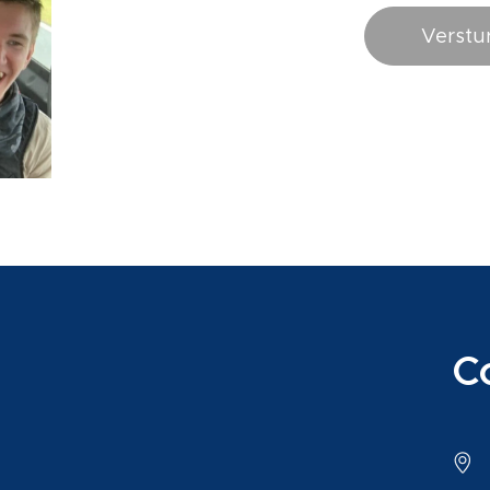
Verstu
C