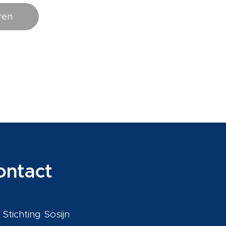
ren
ontact
Stichting Sosijn