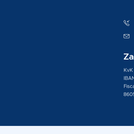
Za
KvK
IBA
Fisc
860